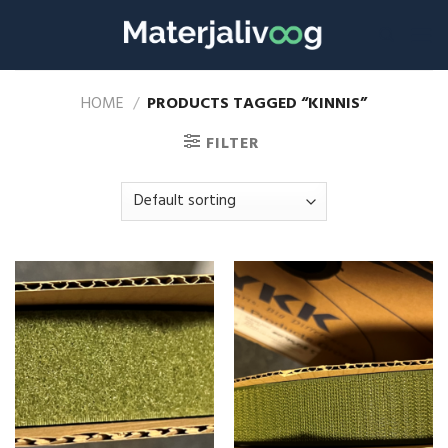
Skip
to
content
HOME
/
PRODUCTS TAGGED “KINNIS”
FILTER