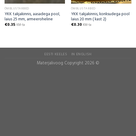
ÕMBLUSTARBED
ÕMBLUSTARBED
YKK takjakinnis, aasadega pool,
YKK takjakinnis, konksudega pool
laius 25 mm, armeeroheline
laius 20 mm ( kast 2)
€
0.35
€
0.30
KM-ta
KM-ta
EESTI KEELES
IN ENGLISH
Materjalivoog Copyright 2026 ©